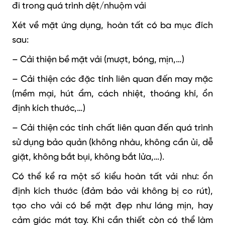
đi trong quá trình dệt/nhuộm vải
Xét về mặt ứng dụng, hoàn tất có ba mục đích
sau:
– Cải thiện bề mặt vải (mượt, bóng, mịn,…)
– Cải thiện các đặc tính liên quan đến may mặc
(mềm mại, hút ẩm, cách nhiệt, thoáng khí, ổn
định kích thước,…)
– Cải thiện các tính chất liên quan đến quá trình
sử dụng bảo quản (không nhàu, không cần ủi, dễ
giặt, không bắt bụi, không bắt lửa,…).
Có thể kể ra một số kiểu hoàn tất vải như: ổn
định kích thước (đảm bảo vải không bị co rút),
tạo cho vải có bề mặt đẹp như láng mịn, hay
cảm giác mát tay. Khi cần thiết còn có thể làm