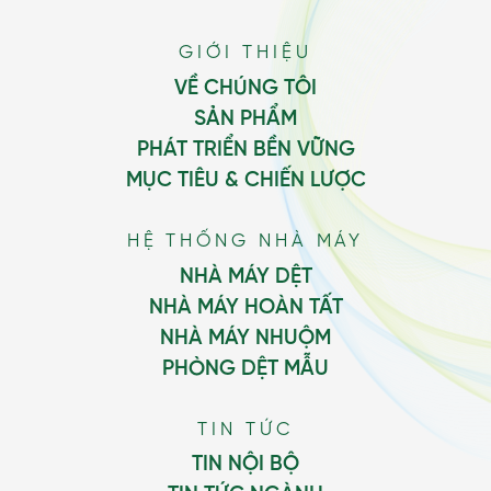
GIỚI THIỆU
VỀ CHÚNG TÔI
SẢN PHẨM
PHÁT TRIỂN BỀN VỮNG
MỤC TIÊU & CHIẾN LƯỢC
HỆ THỐNG NHÀ MÁY
NHÀ MÁY DỆT
NHÀ MÁY HOÀN TẤT
NHÀ MÁY NHUỘM
PHÒNG DỆT MẪU
TIN TỨC
TIN NỘI BỘ