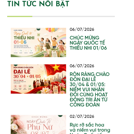
TIN TỨC NỔI BẬT
06/07/2026
CHÚC MỪNG
NGÀY QUỐC TẾ
THIẾU NHI 01/06
06/07/2026
RỘN RÀNG CHÀO
ĐÓN ĐẠI LỄ
30/04 & 01/05:
NIỀM VUI NHÂN
ĐÔI CÙNG HOẠT
ĐỘNG TRI ÂN TỪ
CÔNG ĐOÀN
02/07/2026
Rực rỡ sắc hoa
và niềm vui trong