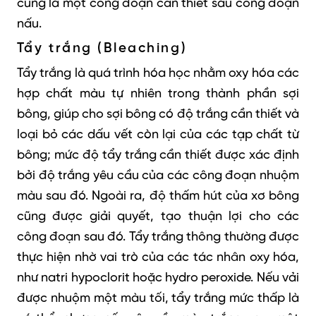
cũng là một công đoạn cần thiết sau công đoạn
nấu.
Tẩy trắng (Bleaching)
Tẩy trắng là quá trình hóa học nhằm oxy hóa các
hợp chất màu tự nhiên trong thành phần sợi
bông, giúp cho sợi bông có độ trắng cần thiết và
loại bỏ các dấu vết còn lại của các tạp chất từ
bông; mức độ tẩy trắng cần thiết được xác định
bởi độ trắng yêu cầu của các công đoạn nhuộm
màu sau đó.
Ngoài ra, độ thấm hút của xơ bông
cũng được giải quyết, tạo thuận lợi cho các
công đoạn sau đó
. Tẩy trắng thông thường được
thực hiện nhờ vai trò của các tác nhân oxy hóa,
như natri hypoclorit hoặc hydro peroxide. Nếu vải
được nhuộm một màu tối, tẩy trắng mức thấp là