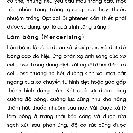
có thể, nhưng nếu yêu cầu màu trắng cao, một
tác nhân tăng trắng quang học hay thuốc
nhuộm trắng Optical Brightener cần thiết phải
được sử dụng, gọi là quá trình tăng trắng .
Làm bóng (Mercerising)
Làm bóng là công đoạn xử lý giúp cho vải đạt độ
bóng cao do hiệu ứng phản xạ ánh sáng của xơ
cellulose. Trong dung dịch xút nguội đậm đặc, xơ
cellulose trương nở hết đường kính xơ, mặt cắt
ngang của xơ chuyển từ hình dẹt hoặc góc gấp
thành hình dáng tròn. Kết quả sợi được tăng
cường độ bóng, cường lực cũng như khả năng
thấm hút thuốc nhuộm sau này. Vải được xử lý
làm bóng ở trạng thái kéo căng và được rửa
sạch xút sau phản ứng, độ co rút cũng được