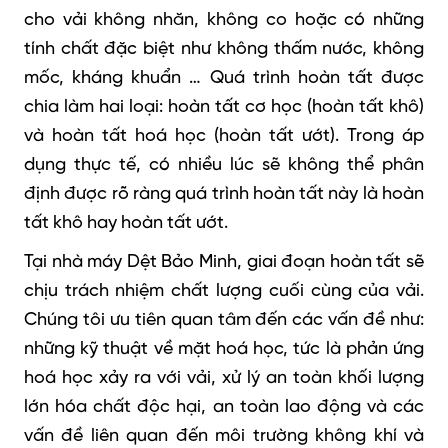
cho vải không nhăn, không co hoặc có những
tính chất đặc biệt như không thấm nước, không
mốc, kháng khuẩn …
Quá trình hoàn tất được
chia làm hai loại: hoàn tất cơ học (hoàn tất khô)
và hoàn tất hoá học (hoàn tất ướt).
Trong áp
dụng thực tế, có nhiều lúc sẽ không thể phân
định được rõ ràng quá trình hoàn tất này là hoàn
tất khô hay hoàn tất ướt.
Tại nhà máy Dệt Bảo Minh, giai đoạn hoàn tất sẽ
chịu trách nhiệm chất lượng cuối cùng của vải.
Chúng tôi ưu tiên quan tâm đến các vấn đề như:
những kỹ thuật về mặt hoá học, tức là phản ứng
hoá học xảy ra với vải, xử lý an toàn khối lượng
lớn hóa chất độc hại, an toàn lao động và các
vấn đề liên quan đến môi trường không khí và