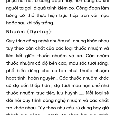
phục hồi hết ở công đoạn này, nên cũng có khi
người ta gọi là quá trình kiềm co. Công đoạn làm
bóng có thể thực hiện trực tiếp trên vải mộc
hoặc sau khi tẩy trắng.
Nhuộm (Dyeing):
Quy trình công nghệ nhuộm nói chung khác nhau
tùy theo bản chất của các loại thuốc nhuộm và
liên kết giữa thuốc nhuộm và xơ. Các nhóm
thuốc nhuộm có độ bền cao, màu sắc tươi sáng,
phổ biến dùng cho cotton như: thuốc nhuộm
hoạt tính, hoàn nguyên….Các thuốc nhuộm khác
có độ bền thấp hơn , độ tươi màu hạn chế như
thuốc nhuộm trực tiếp, lưu huỳnh ….. Mỗi loại sẽ
đòi hỏi quy trình công nghệ nhuộm và các chất
trợ khác nhau. Tùy theo nhu cầu sử dụng hay giá