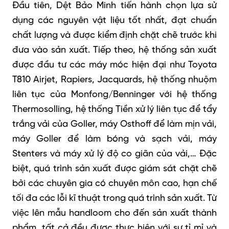
Đầu tiên, Dệt Bảo Minh tiến hành chọn lựa sử
dụng các nguyên vật liệu tốt nhất, đạt chuẩn
chất lượng và được kiểm định chặt chẽ trước khi
đưa vào sản xuất. Tiếp theo, hệ thống sản xuất
được đầu tư các máy móc hiện đại như Toyota
T810 Airjet, Rapiers, Jacquards, hệ thống nhuộm
liên tục của Monfong/Benninger với hệ thống
Thermosolling, hệ thống Tiền xử lý liên tục để tẩy
trắng vải của Goller, máy Osthoff để làm mịn vải,
máy Goller để làm bóng và sạch vải, máy
Stenters và máy xử lý độ co giãn của vải,… Đặc
biệt, quá trình sản xuất được giám sát chặt chẽ
bởi các chuyên gia có chuyên môn cao, hạn chế
tối đa các lỗi kĩ thuật trong quá trình sản xuất. Từ
việc lên mẫu handloom cho đến sản xuất thành
phẩm, tất cả đều được thực hiện với sự tỉ mỉ và