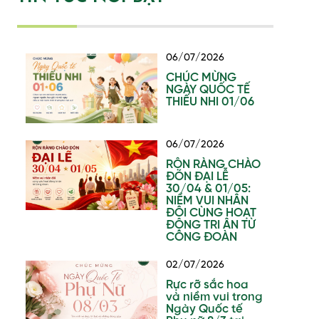
06/07/2026
CHÚC MỪNG
NGÀY QUỐC TẾ
THIẾU NHI 01/06
06/07/2026
RỘN RÀNG CHÀO
ĐÓN ĐẠI LỄ
30/04 & 01/05:
NIỀM VUI NHÂN
ĐÔI CÙNG HOẠT
ĐỘNG TRI ÂN TỪ
CÔNG ĐOÀN
02/07/2026
Rực rỡ sắc hoa
và niềm vui trong
Ngày Quốc tế